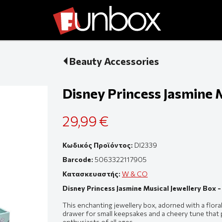
Beauty Accessories
Disney Princess Jasmine 
29,99 €
Κωδικός Προϊόντος:
DI2339
Barcode:
5063322117905
Κατασκευαστής:
W & CO
Disney Princess Jasmine Musical Jewellery Box 
This enchanting jewellery box, adorned with a floral
drawer for small keepsakes and a cheery tune that p
enthusiasts of all ages.