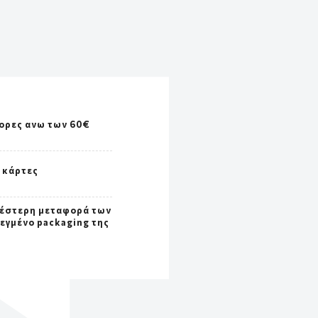
ορες ανω των 60€
ς κάρτες
έστερη μεταφορά των
σεγμένο packaging της