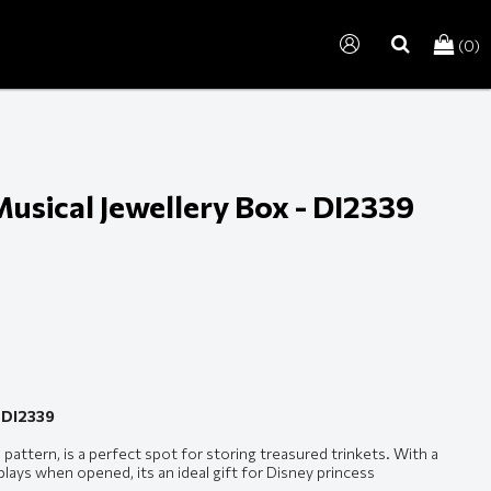
(0)
search
Musical Jewellery Box - DI2339
- DI2339
 pattern, is a perfect spot for storing treasured trinkets. With a
lays when opened, its an ideal gift for Disney princess