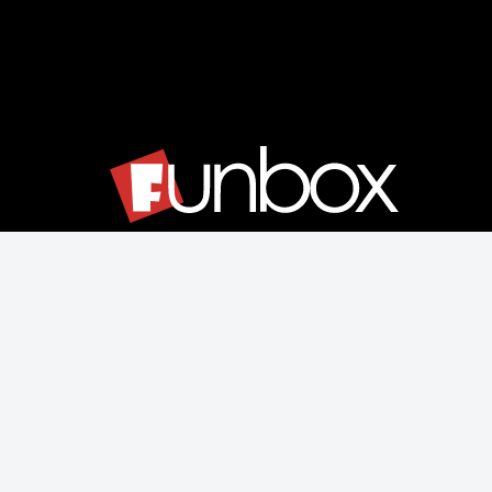
Μάθετε για εμάς
Αποστολές & Επιστροφές
Παραγγελίας & Πληρωμής
Όροι Χρήσης & Ασφάλεια
Ρυθμίσεις Cookies
Δεχόμαστε όλες τις πιστωτικές κάρτες: