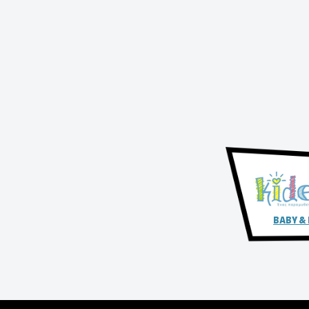
BABY &