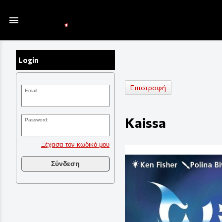
menu
Login
Επιστροφή
Email:
Kaissa
Password:
Ξέχασα τον κωδικό μου
Σύνδεση