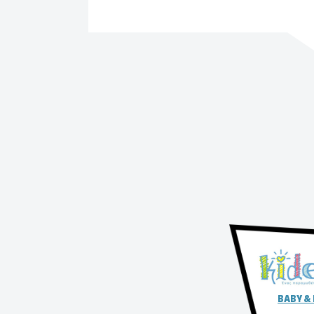
BABY &