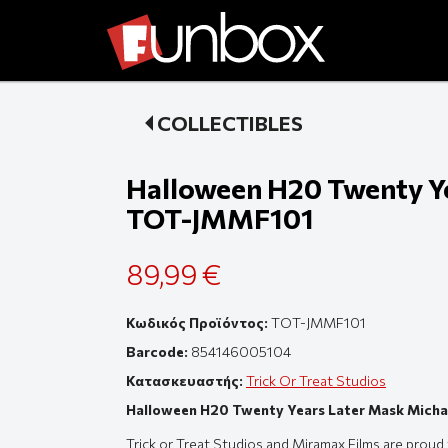
COLLECTIBLES
Halloween H20 Twenty Ye
TOT-JMMF101
89,99 €
Κωδικός Προϊόντος:
TOT-JMMF101
Barcode:
854146005104
Κατασκευαστής:
Trick Or Treat Studios
Halloween H20 Twenty Years Later Mask Mich
Trick or Treat Studios and Miramax Films are prou