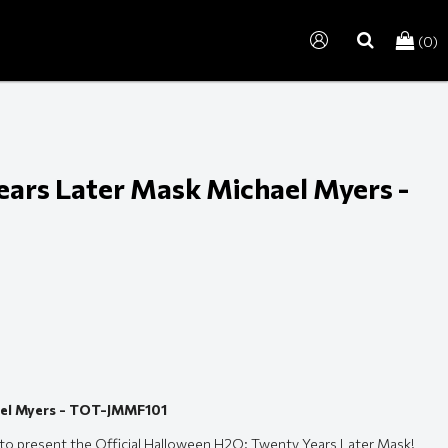
(0)
search
ars Later Mask Michael Myers -
ael Myers - TOT-JMMF101
d to present the Official Halloween H2O: Twenty Years Later Mask!