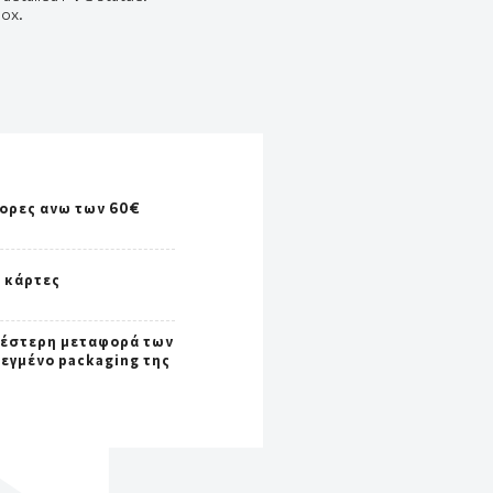
box.
γορες ανω των 60€
ς κάρτες
έστερη μεταφορά των
σεγμένο packaging της