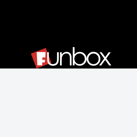
Μάθετε για εμάς
Αποστολές & Επιστροφές
Παραγγελίας & Πληρωμής
Όροι Χρήσης & Ασφάλεια
Ρυθμίσεις Cookies