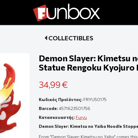
COLLECTIBLES
Demon Slayer: Kimetsu n
Statue Rengoku Kyojuro 
34,99 €
Κωδικός Προϊόντος:
FRYU50175
Barcode:
4571623501756
Κατασκευαστής:
Furyu
Demon Slayer: Kimetsu no Yaiba Noodle Stoppe
From "Demon Slayer: Kimetsu no Yaiba" comes this