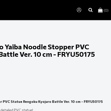
(0)
search
o Yaiba Noodle Stopper PVC
Battle Ver. 10 cm - FRYU50175
r PVC Statue Rengoku Kyojuro Battle Ver. 10 cm - FRYU50175
 detailed PVC statue!