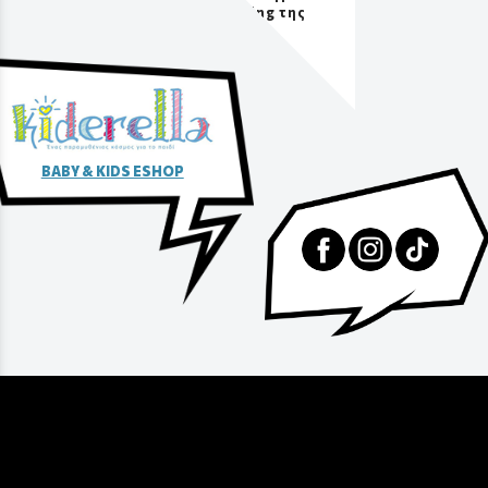
packaging της
αγοράς
BABY & KIDS ESHOP