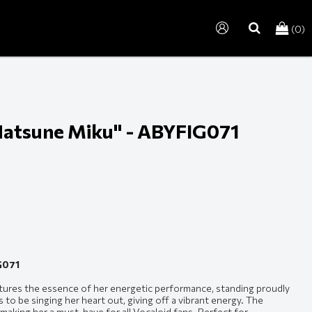
(0)
search
Hatsune Miku" - ABYFIG071
G071
tures the essence of her energetic performance, standing proudly
to be singing her heart out, giving off a vibrant energy. The
, making her a must-have for all Vocaloid fans. Perfect for