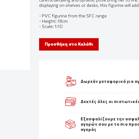
displaying on shelves or desks, this figurine will ad
- PVC figurine from the SFC range
- Height: 18cm
- Scale: 1:10
Προσθήκη στο Καλάθι
Δωρεάν μεταφορικά για α
Δεκτές όλες οι πιστωτικέ
Εξασφαλίζουμε την ασφα
αγορών σου με το πιο προ
αγοράς