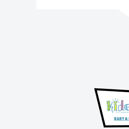
BABY &