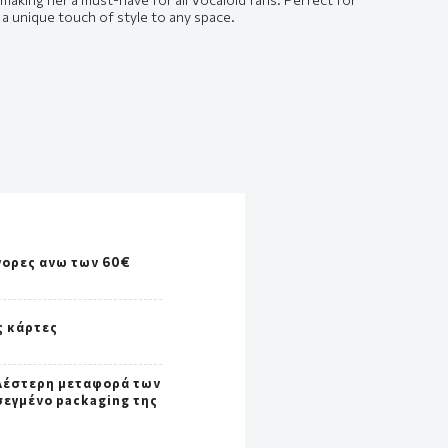
d a unique touch of style to any space.
γορες ανω των 60€
ς κάρτες
λέστερη μεταφορά των
σεγμένο packaging της