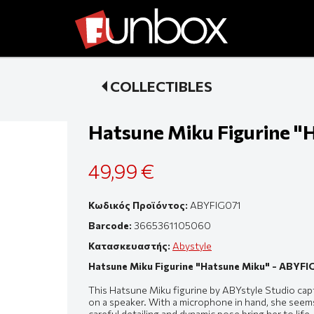
COLLECTIBLES
Hatsune Miku Figurine "
49,99 €
Κωδικός Προϊόντος:
ABYFIG071
Barcode:
3665361105060
Κατασκευαστής:
Abystyle
Hatsune Miku Figurine "Hatsune Miku" - ABYFI
This Hatsune Miku figurine by ABYstyle Studio cap
on a speaker. With a microphone in hand, she seems 
careful detailing and dynamic pose bring her to life