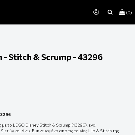
(0)
search
h - Stitch & Scrump - 43296
 43296
με το LEGO Disney Stitch & Scrump (43296), ένα
 9 ετών και άνω. Εμπνευσμένο από τις ταινίες
Lilo & Stitch
της