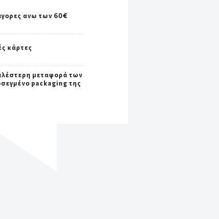
αγορες ανω των 60€
ές κάρτες
αλέστερη μεταφορά των
οσεγμένο packaging της