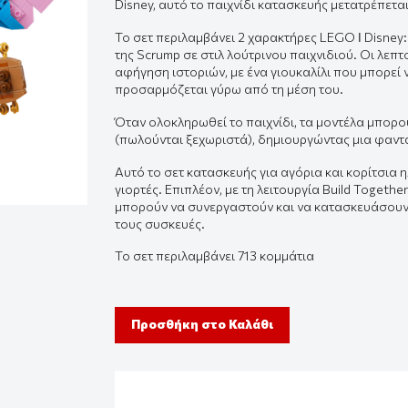
Disney, αυτό το παιχνίδι κατασκευής μετατρέπεται
Το σετ περιλαμβάνει 2 χαρακτήρες LEGO ǀ Disney
της
Scrump
σε στιλ λούτρινου παιχνιδιού. Οι λεπτ
αφήγηση ιστοριών, με ένα γιουκαλίλι που μπορεί 
προσαρμόζεται γύρω από τη μέση του.
Όταν ολοκληρωθεί το παιχνίδι, τα μοντέλα μπορού
(πωλούνται ξεχωριστά), δημιουργώντας μια φαντα
Αυτό το σετ κατασκευής για αγόρια και κορίτσια η
γιορτές. Επιπλέον, με τη λειτουργία Build Togeth
μπορούν να συνεργαστούν και να κατασκευάσουν 
τους συσκευές.
Το σετ περιλαμβάνει 713 κομμάτια
Προσθήκη στο Καλάθι