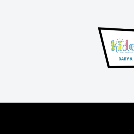
BABY &