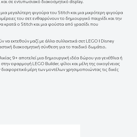
 και σε εντυπωσιακό διακοσμητικό display.
: μια μεγαλύτερη φιγούρα του
Stitch
και μια μικρότερη φιγούρα
ομέρειες του σετ ενθαρρύνουν το δημιουργικό παιχνίδι και την
να κρατά ο Stitch και μια φούστα από γρασίδι που
ν να εκτεθούν μαζί με άλλα συλλεκτικά σετ LEGO ǀ Disney
στική διακοσμητική σύνθεση για το παιδικό δωμάτιο.
λικίας 9+ αποτελεί μια δημιουργική ιδέα δώρου για γενέθλια ή
er στην εφαρμογή
LEGO Builder
, φίλοι και μέλη της οικογένειας
διαφορετικά μέρη των μοντέλων χρησιμοποιώντας τις δικές