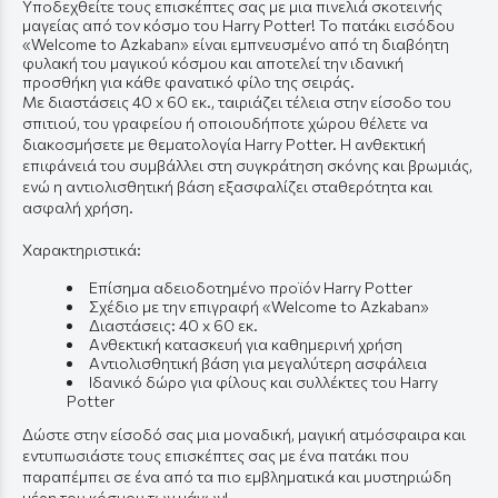
Υποδεχθείτε τους επισκέπτες σας με μια πινελιά σκοτεινής
μαγείας από τον κόσμο του Harry Potter! Το πατάκι εισόδου
«Welcome to Azkaban» είναι εμπνευσμένο από τη διαβόητη
φυλακή του μαγικού κόσμου και αποτελεί την ιδανική
προσθήκη για κάθε φανατικό φίλο της σειράς.
Με διαστάσεις 40 x 60 εκ., ταιριάζει τέλεια στην είσοδο του
σπιτιού, του γραφείου ή οποιουδήποτε χώρου θέλετε να
διακοσμήσετε με θεματολογία Harry Potter. Η ανθεκτική
επιφάνειά του συμβάλλει στη συγκράτηση σκόνης και βρωμιάς,
ενώ η αντιολισθητική βάση εξασφαλίζει σταθερότητα και
ασφαλή χρήση.
Χαρακτηριστικά:
Επίσημα αδειοδοτημένο προϊόν Harry Potter
Σχέδιο με την επιγραφή «Welcome to Azkaban»
Διαστάσεις: 40 x 60 εκ.
Ανθεκτική κατασκευή για καθημερινή χρήση
Αντιολισθητική βάση για μεγαλύτερη ασφάλεια
Ιδανικό δώρο για φίλους και συλλέκτες του Harry
Potter
Δώστε στην είσοδό σας μια μοναδική, μαγική ατμόσφαιρα και
εντυπωσιάστε τους επισκέπτες σας με ένα πατάκι που
παραπέμπει σε ένα από τα πιο εμβληματικά και μυστηριώδη
μέρη του κόσμου των μάγων!