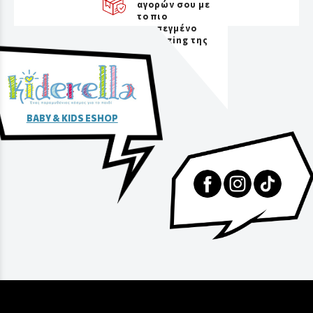
αγορών σου με
το πιο
προσεγμένο
packaging της
αγοράς
BABY & KIDS ESHOP