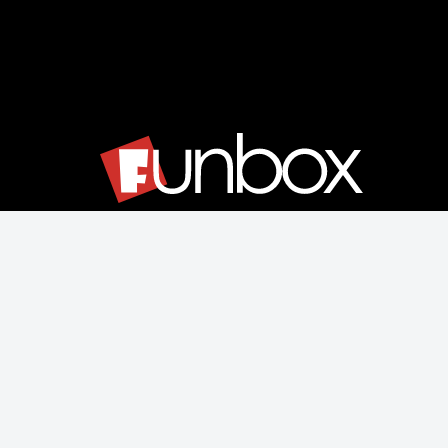
Μάθετε για εμάς
Αποστολές & Επιστροφές
Παραγγελίας & Πληρωμής
Όροι Χρήσης & Ασφάλεια
Ρυθμίσεις Cookies
Δεχόμαστε όλες τις πιστωτικές κάρτες: