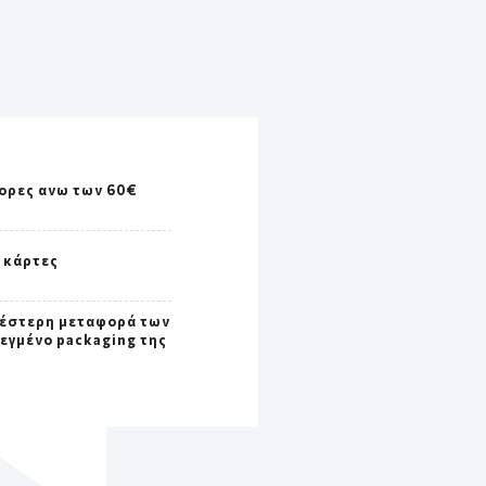
ορες ανω των 60€
ς κάρτες
έστερη μεταφορά των
σεγμένο packaging της