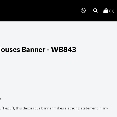
(0)
search
Houses Banner - WB843
3
ufflepuff, this decorative banner makes a striking statement in any