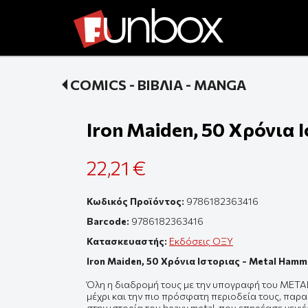
COMICS - ΒΙΒΛΙΑ - MANGA
Iron Maiden, 50 Χρόνια 
22,21 €
Κωδικός Προϊόντος:
9786182363416
Barcode:
9786182363416
Κατασκευαστής:
Εκδόσεις ΟΞΥ
Iron Maiden, 50 Χρόνια Ιστοριας - Metal Hamm
Όλη η διαδρομή τους με την υπογραφή του META
μέχρι και την πιο πρόσφατη περιοδεία τους, παρ
στην ιστορία του heavy metal, που επηρέασε γενι