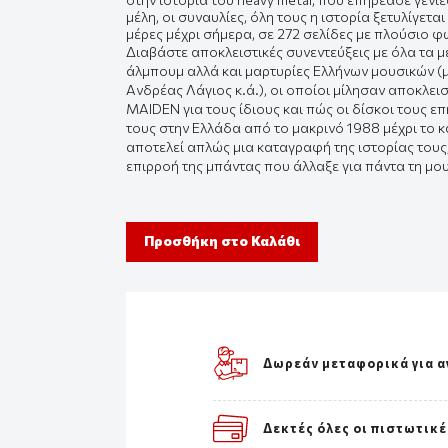
μέλη, οι συναυλίες, όλη τους η ιστορία ξετυλίγε
μέρες μέχρι σήμερα, σε 272 σελίδες με πλούσιο 
Διαβάστε αποκλειστικές συνεντεύξεις με όλα τα 
άλμπουμ αλλά και μαρτυρίες Ελλήνων μουσικών (με
Ανδρέας Λάγιος κ.ά.), οι οποίοι μίλησαν αποκλε
MAIDEN για τους ίδιους και πώς οι δίσκοι τους ε
τους στην Ελλάδα από το μακρινό 1988 μέχρι το 
αποτελεί απλώς μια καταγραφή της ιστορίας τους,
επιρροή της μπάντας που άλλαξε για πάντα τη μου
Προσθήκη στο Καλάθι
Δωρεάν μεταφορικά για α
Δεκτές όλες οι πιστωτικέ