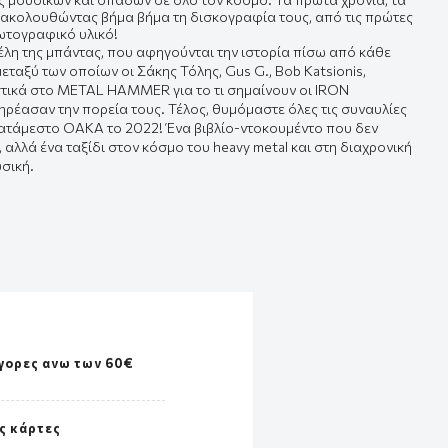
ται ακολουθώντας βήμα βήμα τη δισκογραφία τους, από τις πρώτες
φωτογραφικό υλικό!
μέλη της μπάντας, που αφηγούνται την ιστορία πίσω από κάθε
ταξύ των οποίων οι Σάκης Τόλης, Gus G., Bob Katsionis,
ιστικά στο METAL HAMMER για το τι σημαίνουν οι IRON
πηρέασαν την πορεία τους. Τέλος, θυμόμαστε όλες τις συναυλίες
κατάμεστο ΟΑΚΑ το 2022! Ένα βιβλίο-ντοκουμέντο που δεν
 αλλά ένα ταξίδι στον κόσμο του heavy metal και στη διαχρονική
σική.
γορες ανω των 60€
ς κάρτες