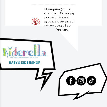
Εξασφαλίζουμε
την ασφαλέστερη
μεταφορά των
αγορών σου με το
πιο προσεγμένο
packaging της
αγοράς
BABY & KIDS ESHOP