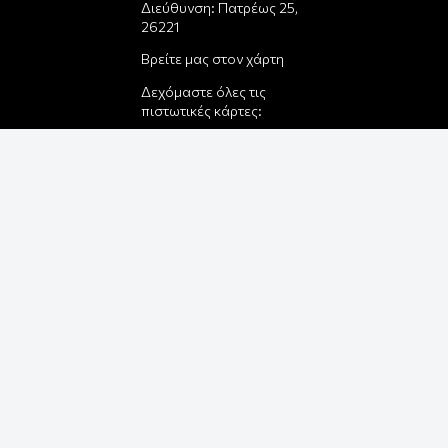
Διεύθυνση: Πατρέως 25,
26221
Βρείτε μας στον χάρτη
Δεχόμαστε όλες τις
πιστωτικές κάρτες:
Παρέλαβε τη παραγγελία
σου με