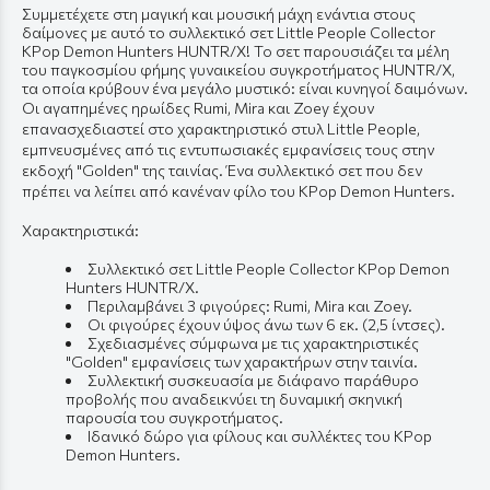
Συμμετέχετε στη μαγική και μουσική μάχη ενάντια στους
δαίμονες με αυτό το συλλεκτικό σετ Little People Collector
KPop Demon Hunters HUNTR/X! Το σετ παρουσιάζει τα μέλη
του παγκοσμίου φήμης γυναικείου συγκροτήματος HUNTR/X,
τα οποία κρύβουν ένα μεγάλο μυστικό: είναι κυνηγοί δαιμόνων.
Οι αγαπημένες ηρωίδες Rumi, Mira και Zoey έχουν
επανασχεδιαστεί στο χαρακτηριστικό στυλ Little People,
εμπνευσμένες από τις εντυπωσιακές εμφανίσεις τους στην
εκδοχή "Golden" της ταινίας. Ένα συλλεκτικό σετ που δεν
πρέπει να λείπει από κανέναν φίλο του KPop Demon Hunters.
Χαρακτηριστικά:
Συλλεκτικό σετ Little People Collector KPop Demon
Hunters HUNTR/X.
Περιλαμβάνει 3 φιγούρες: Rumi, Mira και Zoey.
Οι φιγούρες έχουν ύψος άνω των 6 εκ. (2,5 ίντσες).
Σχεδιασμένες σύμφωνα με τις χαρακτηριστικές
"Golden" εμφανίσεις των χαρακτήρων στην ταινία.
Συλλεκτική συσκευασία με διάφανο παράθυρο
προβολής που αναδεικνύει τη δυναμική σκηνική
παρουσία του συγκροτήματος.
Ιδανικό δώρο για φίλους και συλλέκτες του KPop
Demon Hunters.