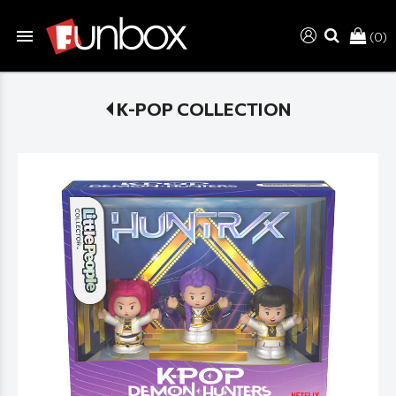
menu
(0)
search
K-POP COLLECTION