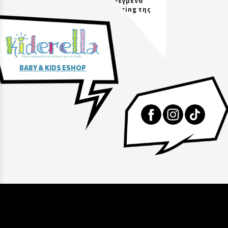
προσεγμένο
packaging της
αγοράς
BABY & KIDS ESHOP