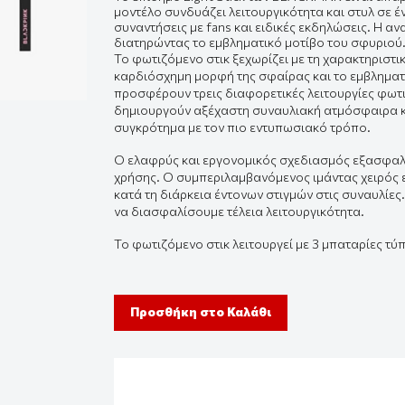
μοντέλο συνδυάζει λειτουργικότητα και στυλ σε 
συναντήσεις με fans και ειδικές εκδηλώσεις. Η αν
διατηρώντας το εμβληματικό μοτίβο του σφυριού
Το φωτιζόμενο στικ ξεχωρίζει με τη χαρακτηριστ
καρδιόσχημη μορφή της σφαίρας και το εμβλημα
προσφέρουν τρεις διαφορετικές λειτουργίες φωτ
δημιουργούν αξέχαστη συναυλιακή ατμόσφαιρα κ
συγκρότημα με τον πιο εντυπωσιακό τρόπο.
Ο ελαφρύς και εργονομικός σχεδιασμός εξασφαλί
χρήσης. Ο συμπεριλαμβανόμενος ιμάντας χειρός 
κατά τη διάρκεια έντονων στιγμών στις συναυλίες
να διασφαλίσουμε τέλεια λειτουργικότητα.
Το φωτιζόμενο στικ λειτουργεί με 3 μπαταρίες τ
Προσθήκη στο Καλάθι