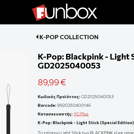
K-POP COLLECTION
K-Pop: Blackpink - Light S
GD2025040053
89,99 €
Κωδικός Προϊόντος:
GD2025040053
Barcode:
9920250400146
Κατασκευαστής:
YG Plus
K-Pop: Blackpink - Light Stick (Special Editi
Το επίσημο Light Stick των BLACKPINK είναι απα