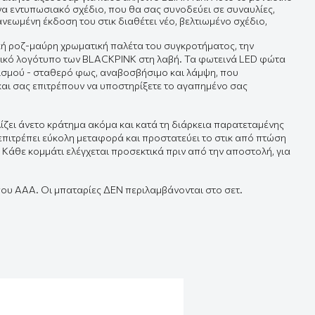
ένα εντυπωσιακό σχέδιο, που θα σας συνοδεύει σε συναυλίες,
ανεωμένη έκδοση του στικ διαθέτει νέο, βελτιωμένο σχέδιο,
.
ική ροζ-μαύρη χρωματική παλέτα του συγκροτήματος, την
τικό λογότυπο των BLACKPINK στη λαβή. Τα φωτεινά LED φώτα
ισμού - σταθερό φως, αναβοσβήσιμο και λάμψη, που
αι σας επιτρέπουν να υποστηρίξετε το αγαπημένο σας
ζει άνετο κράτημα ακόμα και κατά τη διάρκεια παρατεταμένης
επιτρέπει εύκολη μεταφορά και προστατεύει το στικ από πτώση
. Κάθε κομμάτι ελέγχεται προσεκτικά πριν από την αποστολή, για
ύπου AAA. Οι μπαταρίες ΔΕΝ περιλαμβάνονται στο σετ.