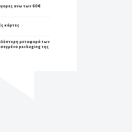
αγορες ανω των 60€
ές κάρτες
αλέστερη μεταφορά των
οσεγμένο packaging της