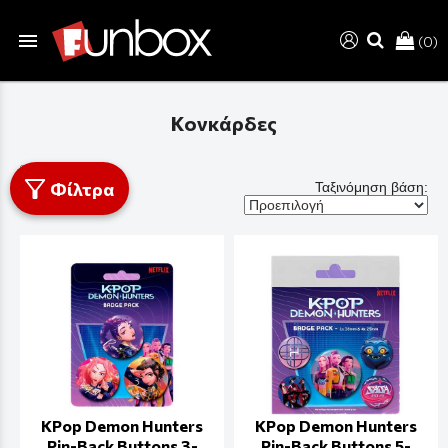
menu
(0)
search
Κονκάρδες
Φίλτρα
Ταξινόμηση βάση:
KPop Demon Hunters
KPop Demon Hunters
Pin-Back Buttons 3-
Pin-Back Buttons 5-