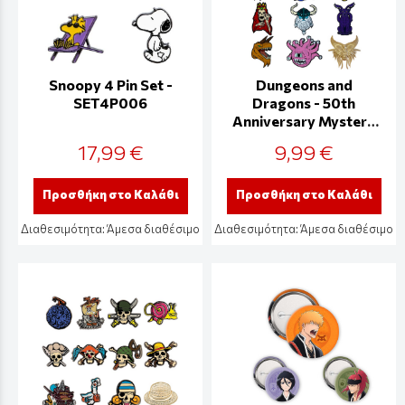
Snoopy 4 Pin Set -
Dungeons and
SET4P006
Dragons - 50th
Anniversary Mystery
Pin (Random Packaged
17,99 €
9,99 €
Blind Pack) - HAS-
DUN16
Προσθήκη στο Καλάθι
Προσθήκη στο Καλάθι
Διαθεσιμότητα:
Άμεσα διαθέσιμο
Διαθεσιμότητα:
Άμεσα διαθέσιμο