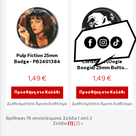
Pulp Fiction 25mm
The Nightmare Before
Badge - PB2401384
Christmas (Oogie
Boogie) 25mm Button
Pin Badge -
1,49 €
1,49 €
PB2400927
Προσθήκη στο Καλάθι
Προσθήκη στο Καλάθι
Διαθεσιμότητα:
Άμεσα διαθέσιμο
Διαθεσιμότητα:
Άμεσα διαθέσιμο
Βρέθηκαν 76 αποτελέσματα. Σελίδα 1 από 2
Σελίδα
[1]
[2]
>