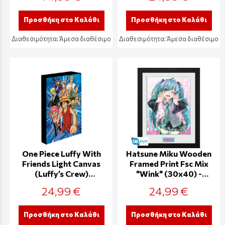
Προσθήκη στο Καλάθι
Προσθήκη στο Καλάθι
Διαθεσιμότητα:
Άμεσα διαθέσιμο
Διαθεσιμότητα:
Άμεσα διαθέσιμο
One Piece Luffy With
Hatsune Miku Wooden
Friends Light Canvas
Framed Print Fsc Mix
(Luffy’s Crew)
"Wink" (30x40) -
30x40cm -
PFC2403
24,99 €
24,99 €
WDCL12557
Προσθήκη στο Καλάθι
Προσθήκη στο Καλάθι