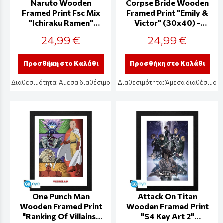
Naruto Wooden
Corpse Bride Wooden
Framed Print Fsc Mix
Framed Print "Emily &
"Ichiraku Ramen"
Victor" (30x40) -
(30x40) -
GBYDCO244
24,99 €
24,99 €
GBYDCO323
Προσθήκη στο Καλάθι
Προσθήκη στο Καλάθι
Διαθεσιμότητα:
Άμεσα διαθέσιμο
Διαθεσιμότητα:
Άμεσα διαθέσιμο
One Punch Man
Attack On Titan
Wooden Framed Print
Wooden Framed Print
"Ranking Of Villains"
"S4 Key Art 2"