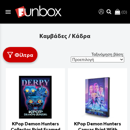
menu
(0)
search
Καμβάδες / Κάδρα
Φίλτρα
Ταξινόμηση βάση:
KPop Demon Hunters
KPop Demon Hunters
Collector Print Framed
Canvas Print With