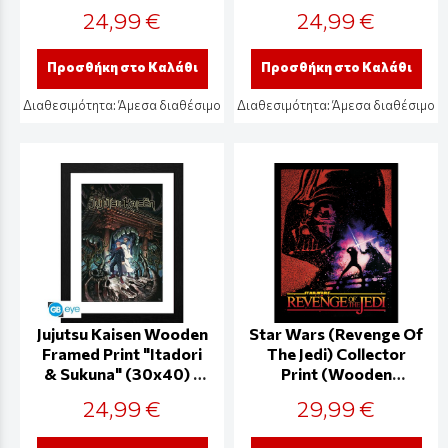
(30x40) -
(30x40) -
24,99 €
24,99 €
GBYDCO124
GBYDCO045
Προσθήκη στο Καλάθι
Προσθήκη στο Καλάθι
Διαθεσιμότητα:
Άμεσα διαθέσιμο
Διαθεσιμότητα:
Άμεσα διαθέσιμο
Jujutsu Kaisen Wooden
Star Wars (Revenge Of
Framed Print "Itadori
The Jedi) Collector
& Sukuna" (30x40) -
Print (Wooden
GBYDCO023
Framed) - FP14507P
24,99 €
29,99 €