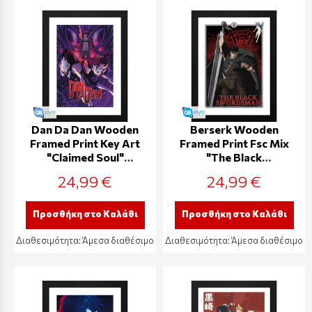
Dan Da Dan Wooden
Berserk Wooden
Framed Print Key Art
Framed Print Fsc Mix
"Claimed Soul"
"The Black
(30x40) -
Swordsman" (30x40)
24,99 €
24,99 €
GBYDCOA024
- GBYDCOA010
Προσθήκη στο Καλάθι
Προσθήκη στο Καλάθι
Διαθεσιμότητα:
Άμεσα διαθέσιμο
Διαθεσιμότητα:
Άμεσα διαθέσιμο