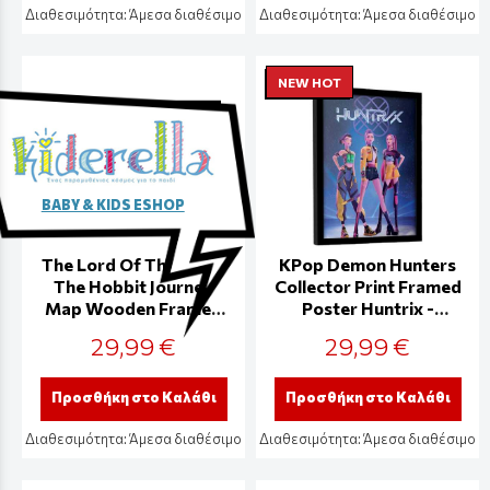
Διαθεσιμότητα:
Άμεσα διαθέσιμο
Διαθεσιμότητα:
Άμεσα διαθέσιμο
NEW HOT
BABY & KIDS ESHOP
The Lord Of The Rings
KPop Demon Hunters
The Hobbit Journey
Collector Print Framed
Map Wooden Framed
Poster Huntrix -
30x40cm Print -
FP2510412
29,99 €
29,99 €
FP10385P
Προσθήκη στο Καλάθι
Προσθήκη στο Καλάθι
Διαθεσιμότητα:
Άμεσα διαθέσιμο
Διαθεσιμότητα:
Άμεσα διαθέσιμο