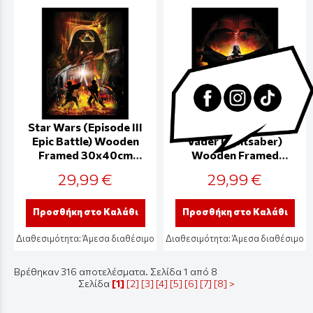
Star Wars (Episode III
Star Wars (Episode III
Epic Battle) Wooden
Vader Lightsaber)
Framed 30x40cm
Wooden Framed
Print - FP14497P
30x40cm Print -
29,99 €
29,99 €
FP14496P
Προσθήκη στο Καλάθι
Προσθήκη στο Καλάθι
Διαθεσιμότητα:
Άμεσα διαθέσιμο
Διαθεσιμότητα:
Άμεσα διαθέσιμο
Βρέθηκαν 316 αποτελέσματα. Σελίδα 1 από 8
Σελίδα
[1]
[2]
[3]
[4]
[5]
[6]
[7]
[8]
>