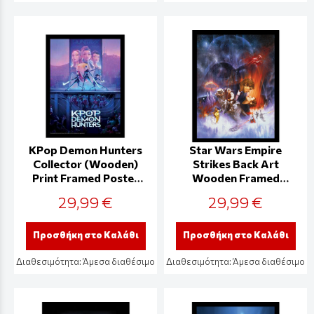
KPop Demon Hunters
Star Wars Empire
Collector (Wooden)
Strikes Back Art
Print Framed Poster
Wooden Framed
Movie Key Art -
30x40cm Print -
29,99 €
29,99 €
FP2510431
FP14504P
Προσθήκη στο Καλάθι
Προσθήκη στο Καλάθι
Διαθεσιμότητα:
Άμεσα διαθέσιμο
Διαθεσιμότητα:
Άμεσα διαθέσιμο