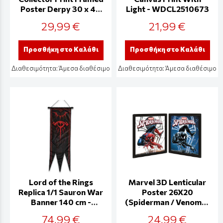
Poster Derpy 30 x 40
Light - WDCL2510673
cm - FP2510428
29,99 €
21,99 €
Προσθήκη στο Καλάθι
Προσθήκη στο Καλάθι
Διαθεσιμότητα:
Άμεσα διαθέσιμο
Διαθεσιμότητα:
Άμεσα διαθέσιμο
Lord of the Rings
Marvel 3D Lenticular
Replica 1/1 Sauron War
Poster 26X20
Banner 140 cm -
(Spiderman / Venom) -
UCU3713
EPPL71315
74,99 €
24,99 €