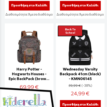
Προσθήκη στο Καλάθι
Προσθήκη στο Καλάθι
Διαθεσιμότητα:
Άμεσα διαθέσιμο
Διαθεσιμότητα:
Άμεσα διαθέσιμο
Back To
School
Harry Potter -
Wednesday Varsity
Hogwarts Houses -
Backpack 41cm (black)
Epic BackPack (brown)
- KMN06145
- KMN04822
69,99 €
39,99 €
(-38%)
24,99 €
Προσθήκη στο Καλάθι
Προσθήκη στο Καλάθι