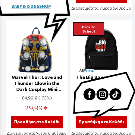
Διαθεσιμότητα:
Άμεσα διαθέσιμο
BABY & KIDS ESHOP
Διαθεσιμότητα:
Άμεσα διαθέσιμο
Back To
School
Marvel Thor: Love and
The Big Bang Theory -
Thunder Glow in the
Backpack (black) -
Dark Cosplay Mini
ABYBAG472
Backpack - MVBK0185
84,99 €
(-65%)
39,99 €
(-25%)
29,99 €
29,99 €
Προσθήκη στο Καλάθι
Προσθήκη στο Καλάθι
Διαθεσιμότητα:
Άμεσα διαθέσιμο
Διαθεσιμότητα:
Άμεσα διαθέσιμο