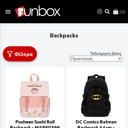
menu
(0)
search
Backpacks
Φίλτρα
Ταξινόμηση βάση:
Pusheen Sushi Roll
DC Comics Batman
Backpack - MARE0398
Backpack 44cm -