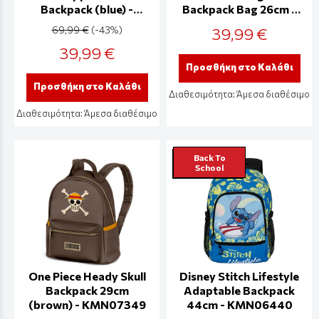
Backpack (blue) -
Backpack Bag 26cm -
MP000336DNY
KMN07403
69,99 €
(-43%)
39,99 €
39,99 €
Προσθήκη στο Καλάθι
Προσθήκη στο Καλάθι
Διαθεσιμότητα:
Άμεσα διαθέσιμο
Διαθεσιμότητα:
Άμεσα διαθέσιμο
Back To
School
One Piece Heady Skull
Disney Stitch Lifestyle
Backpack 29cm
Adaptable Backpack
(brown) - KMN07349
44cm - KMN06440