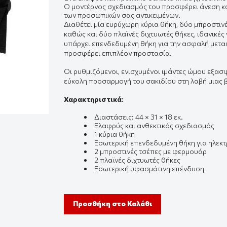
Ο μοντέρνος σχεδιασμός του προσφέρει άνεση κα
των προσωπικών σας αντικειμένων.
Διαθέτει μία ευρύχωρη κύρια θήκη, δύο μπροστι
καθώς και δύο πλαϊνές διχτυωτές θήκες, ιδανικές
υπάρχει επενδεδυμένη θήκη για την ασφαλή μετ
προσφέρει επιπλέον προστασία.
Οι ρυθμιζόμενοι, ενισχυμένοι ιμάντες ώμου εξασ
εύκολη προσαρμογή του σακιδίου στη λαβή μιας βαλ
Χαρακτηριστικά:
Διαστάσεις: 44 × 31 × 18 εκ.
Ελαφρύς και ανθεκτικός σχεδιασμός
1 κύρια θήκη
Εσωτερική επενδεδυμένη θήκη για ηλεκτ
2 μπροστινές τσέπες με φερμουάρ
2 πλαϊνές διχτυωτές θήκες
Εσωτερική υφασμάτινη επένδυση
Προσθήκη στο Καλάθι