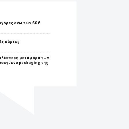
αγορες ανω των 60€
ές κάρτες
αλέστερη μεταφορά των
οσεγμένο packaging της