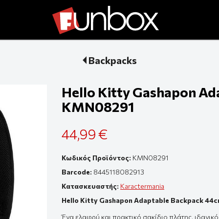
Backpacks
Hello Kitty Gashapon Ad
KMN08291
44,99 €
Κωδικός Προϊόντος:
KMN08291
Barcode:
8445118082913
Κατασκευαστής:
Karactermania
Hello Kitty Gashapon Adaptable Backpack 44
Ένα ελαφρύ και πρακτικό σακίδιο πλάτης, ιδανικό 