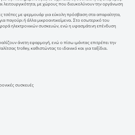
ι λειτουργικότητα, με χώρους που διευκολύνουν την οργάνωση
νές τσέπες με φερμουάρ για εύκολη πρόσβαση στα απαραίτητα,
 για παγούρι ή άλλα μικροαντικείμενα. Στο εσωτερικό του
αφορά ηλεκτρονικών συσκευών, ενώ η υφασμάτινη επένδυση
φαλίζουν άνετη εφαρμογή, ενώ ο πίσω ιμάντας επιτρέπει την
ίτσας trolley, καθιστώντας το ιδανικό και για ταξίδια.
ρονικές συσκευές