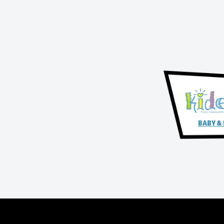
BABY &