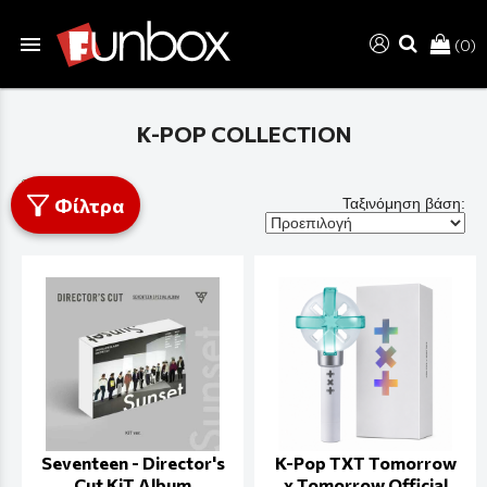
menu
(0)
search
K-POP COLLECTION
Φίλτρα
Ταξινόμηση βάση:
Seventeen - Director's
K-Pop TXT Tomorrow
Cut KiT Album
x Tomorrow Official