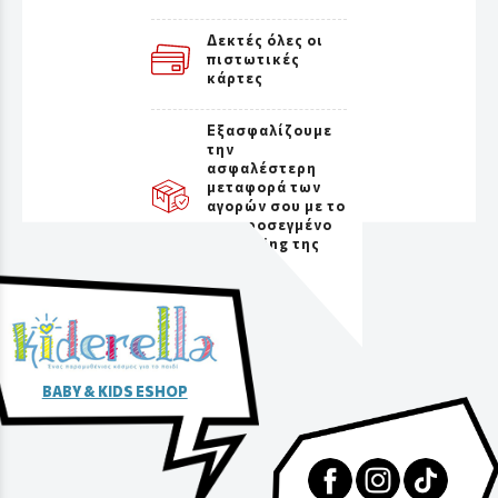
Δεκτές όλες οι
πιστωτικές
κάρτες
Εξασφαλίζουμε
την
ασφαλέστερη
μεταφορά των
αγορών σου με το
πιο προσεγμένο
packaging της
αγοράς
BABY & KIDS ESHOP