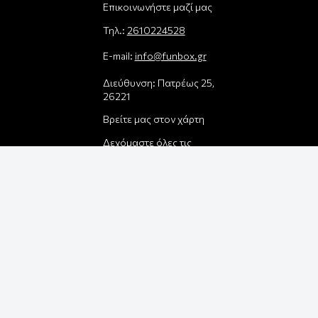
Επικοινωνήστε μαζί μας
Τηλ.:
2610224528
E-mail:
info@funbox.gr
Διεύθυνση: Πατρέως 25,
26221
Βρείτε μας στον χάρτη
Δεχόμαστε όλες τις
πιστωτικές κάρτες:
Παρέλαβε τη
παραγγελία σου με