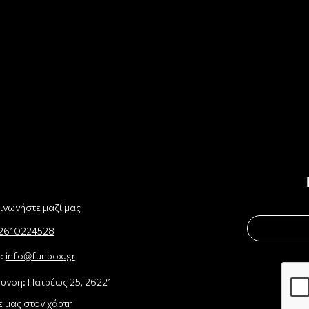
ινωνήστε μαζί μας
2610224528
l:
info@funbox.gr
υνση: Πατρέως 25, 26221
ε μας στον χάρτη