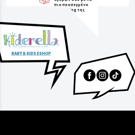
πιο προσεγμένο
packaging της
αγοράς
BABY & KIDS ESHOP