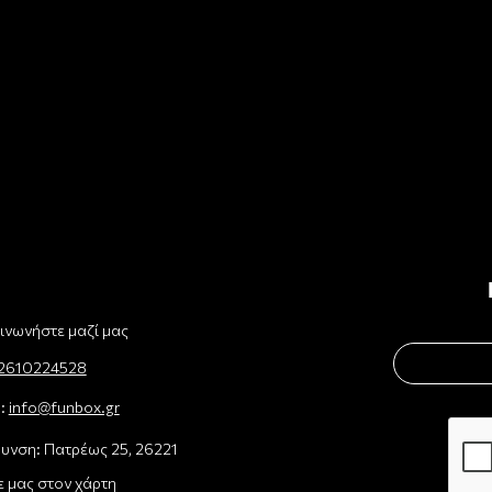
ινωνήστε μαζί μας
2610224528
l:
info@funbox.gr
υνση: Πατρέως 25, 26221
ε μας στον χάρτη