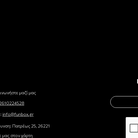
ινωνήστε μαζί μας
2610224528
l:
info@funbox.gr
υνση: Πατρέως 25, 26221
ε μας στον χάρτη