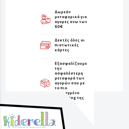
Δωρεάν
μεταφορικά για
αγορες ανω των
60€
Δεκτές όλες οι
πιστωτικές
κάρτες
Εξασφαλίζουμε
την
ασφαλέστερη
μεταφορά των
αγορών σου με
το πιο
προσεγμένο
packaging της
αγοράς