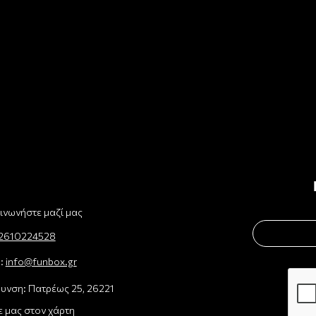
ινωνήστε μαζί μας
2610224528
l:
info@funbox.gr
υνση: Πατρέως 25, 26221
ε μας στον χάρτη