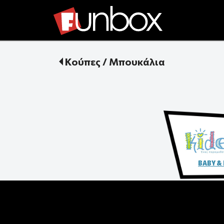
Κούπες / Μπουκάλια
BABY &