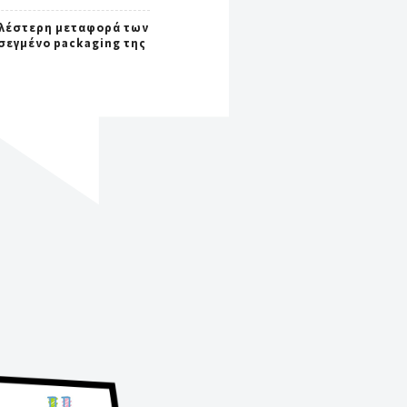
λέστερη μεταφορά των
σεγμένο packaging της