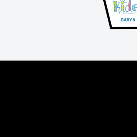
BABY &