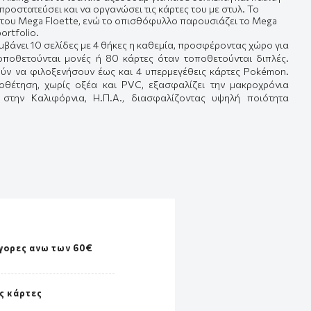
ροστατεύσει και να οργανώσει τις κάρτες του με στυλ. Το
του Mega Floette, ενώ το οπισθόφυλλο παρουσιάζει το Mega
ortfolio.
μβάνει 10 σελίδες με 4 θήκες η καθεμία, προσφέροντας χώρο για
οποθετούνται μονές ή 80 κάρτες όταν τοποθετούνται διπλές.
ρούν να φιλοξενήσουν έως και 4 υπερμεγέθεις κάρτες Pokémon.
θέτηση, χωρίς οξέα και PVC, εξασφαλίζει την μακροχρόνια
στην Καλιφόρνια, Η.Π.Α., διασφαλίζοντας υψηλή ποιότητα
γορες ανω των 60€
ς κάρτες