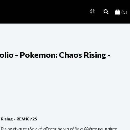
(0)
search
olio - Pokemon: Chaos Rising -
 Rising - REM16725
 Rising είναι το ιδανικό αξεσουάρ για κάθε συλλέκτη και παίκτη