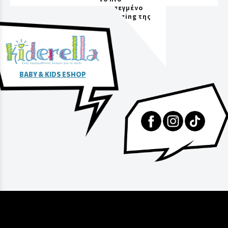
προσεγμένο
packaging της
αγοράς
BABY & KIDS ESHOP