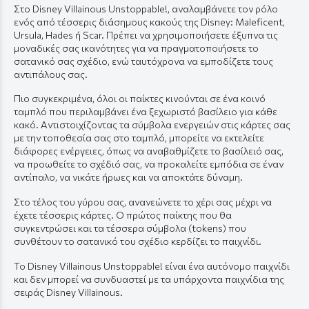
Στο Disney Villainous Unstoppable!, αναλαμβάνετε τον ρόλο
ενός από τέσσερις διάσημους κακούς της Disney: Maleficent,
Ursula, Hades ή Scar. Πρέπει να χρησιμοποιήσετε έξυπνα τις
μοναδικές σας ικανότητες για να πραγματοποιήσετε το
σατανικό σας σχέδιο, ενώ ταυτόχρονα να εμποδίζετε τους
αντιπάλους σας.
Πιο συγκεκριμένα, όλοι οι παίκτες κινούνται σε ένα κοινό
ταμπλό που περιλαμβάνει ένα ξεχωριστό βασίλειο για κάθε
κακό. Αντιστοιχίζοντας τα σύμβολα ενεργειών στις κάρτες σας
με την τοποθεσία σας στο ταμπλό, μπορείτε να εκτελείτε
διάφορες ενέργειες, όπως να αναβαθμίζετε το βασίλειό σας,
να προωθείτε το σχέδιό σας, να προκαλείτε εμπόδια σε έναν
αντίπαλο, να νικάτε ήρωες και να αποκτάτε δύναμη.
Στο τέλος του γύρου σας, ανανεώνετε το χέρι σας μέχρι να
έχετε τέσσερις κάρτες. Ο πρώτος παίκτης που θα
συγκεντρώσει και τα τέσσερα σύμβολα (tokens) που
συνθέτουν το σατανικό του σχέδιο κερδίζει το παιχνίδι.
Το Disney Villainous Unstoppable! είναι ένα αυτόνομο παιχνίδι
και δεν μπορεί να συνδυαστεί με τα υπάρχοντα παιχνίδια της
σειράς Disney Villainous.