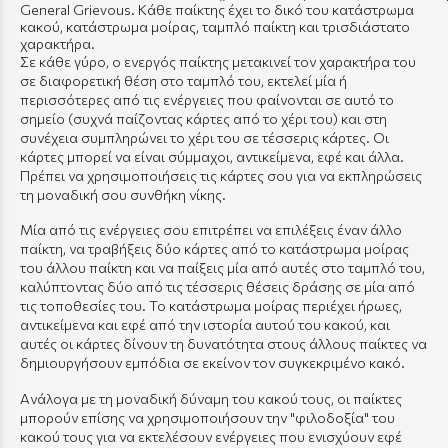
General Grievous. Κάθε παίκτης έχει το δικό του κατάστρωμα
κακού, κατάστρωμα μοίρας, ταμπλό παίκτη και τρισδιάστατο
χαρακτήρα.
Σε κάθε γύρο, ο ενεργός παίκτης μετακινεί τον χαρακτήρα του
σε διαφορετική θέση στο ταμπλό του, εκτελεί μία ή
περισσότερες από τις ενέργειες που φαίνονται σε αυτό το
σημείο (συχνά παίζοντας κάρτες από το χέρι του) και στη
συνέχεια συμπληρώνει το χέρι του σε τέσσερις κάρτες. Οι
κάρτες μπορεί να είναι σύμμαχοι, αντικείμενα, εφέ και άλλα.
Πρέπει να χρησιμοποιήσεις τις κάρτες σου για να εκπληρώσεις
τη μοναδική σου συνθήκη νίκης.
Μία από τις ενέργειες σου επιτρέπει να επιλέξεις έναν άλλο
παίκτη, να τραβήξεις δύο κάρτες από το κατάστρωμα μοίρας
του άλλου παίκτη και να παίξεις μία από αυτές στο ταμπλό του,
καλύπτοντας δύο από τις τέσσερις θέσεις δράσης σε μία από
τις τοποθεσίες του. Το κατάστρωμα μοίρας περιέχει ήρωες,
αντικείμενα και εφέ από την ιστορία αυτού του κακού, και
αυτές οι κάρτες δίνουν τη δυνατότητα στους άλλους παίκτες να
δημιουργήσουν εμπόδια σε εκείνον τον συγκεκριμένο κακό.
Ανάλογα με τη μοναδική δύναμη του κακού τους, οι παίκτες
μπορούν επίσης να χρησιμοποιήσουν την "φιλοδοξία" του
κακού τους για να εκτελέσουν ενέργειες που ενισχύουν εφέ