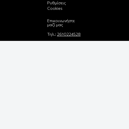
Ρυθμίσεις
Cookies
Επικοινωνήστε
μαζί μας
Τηλ.:
2610224528
E-mail:
info@funbox.gr
Διεύθυνση:
Πατρέως 25,
26221
Βρείτε μας στον
χάρτη
Δεχόμαστε όλες
τις πιστωτικές
κάρτες: