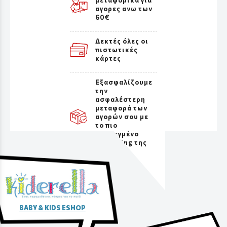
αγορες ανω των
60€
Δεκτές όλες οι
πιστωτικές
κάρτες
Εξασφαλίζουμε
την
ασφαλέστερη
μεταφορά των
αγορών σου με
το πιο
προσεγμένο
packaging της
αγοράς
BABY & KIDS ESHOP