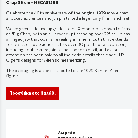
Chap 56 cm - NECA51598
Celebrate the 40th anniversary of the original 1979 movie that
shocked audiences and jump-started a legendary film franchise!
We've given a deluxe upgrade to the Xenomorph known to fans
as "Big Chap," with an all-new sculpt standing over 22" tall. It has
a hinged jaw that opens, revealing an inner mouth that extends
for realistic movie action. It has over 30 points of articulation,
including double knee joints and a bendable tail, and extra
attention has been paid to all the eerie details that made H.R.
Giger's designs for Alien so mesmerizing.
The packaging is a special tribute to the 1979 Kenner Alien
figure!
Προσθήκη στο Καλάθι
Δωρεάν
μεταφορικά για