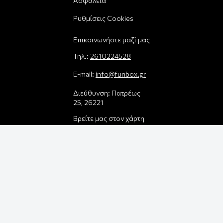
Ασφάλεια
Ρυθμίσεις Cookies
Επικοινωνήστε μαζί μας
Τηλ.:
2610224528
E-mail:
info@funbox.gr
Διεύθυνση: Πατρέως
25, 26221
Βρείτε μας στον χάρτη
Δεχόμαστε όλες τις
πιστωτικές κάρτες:
Παρέλαβε τη
παραγγελία σου με