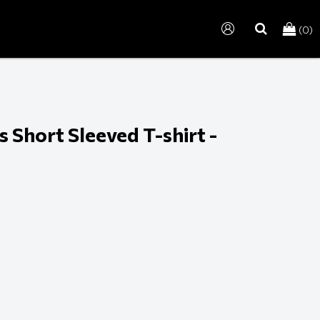
(0)
search
 Short Sleeved T-shirt -