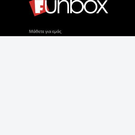
Μάθετε για εμάς
Αποστολές & Επιστροφές
Παραγγελίας & Πληρωμής
Όροι Χρήσης & Ασφάλεια
Ρυθμίσεις Cookies
Δεχόμαστε όλες τις πιστωτικές κάρτες:
Παρέλαβε τη παραγγελία σου με