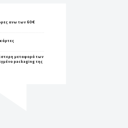
ορες ανω των 60€
 κάρτες
έστερη μεταφορά των
εγμένο packaging της