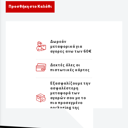
Προσθήκη στο Καλάθι
Δωρεάν
μεταφορικά για
αγορες ανω των 60€
Δεκτές όλες οι
πιστωτικές κάρτες
Εξασφαλίζουμε την
ασφαλέστερη
μεταφορά των
αγορών σου με το
πιο προσεγμένο
packaging της
αγοράς