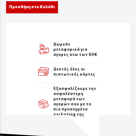
Προσθήκη στο Καλάθι
Δωρεάν
μεταφορικά για
αγορες ανω των 60€
Δεκτές όλες οι
πιστωτικές κάρτες
Εξασφαλίζουμε την
ασφαλέστερη
μεταφορά των
αγορών σου με το
πιο προσεγμένο
packaging της
αγοράς