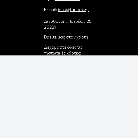
E-mail:
info@funbox.gr
Διεύθυνση: Πατρέως 25,
26221
Βρείτε μας στον χάρτη
Δεχόμαστε όλες τις
πιστωτικές κάρτες:
Παρέλαβε τη παραγγελία
σου με