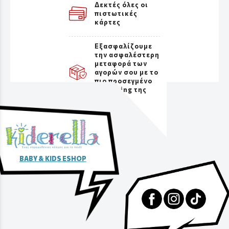
Δεκτές όλες οι
πιστωτικές
κάρτες
Εξασφαλίζουμε
την ασφαλέστερη
μεταφορά των
αγορών σου με το
πιο προσεγμένο
packaging της
αγοράς
BABY & KIDS ESHOP