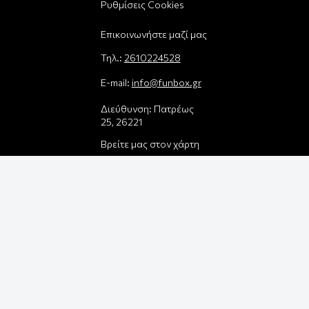
Ρυθμίσεις Cookies
Επικοινωνήστε μαζί μας
Τηλ.:
2610224528
E-mail:
info@funbox.gr
Διεύθυνση: Πατρέως
25, 26221
Βρείτε μας στον χάρτη
Δεχόμαστε όλες τις
πιστωτικές κάρτες:
Παρέλαβε τη
παραγγελία σου με