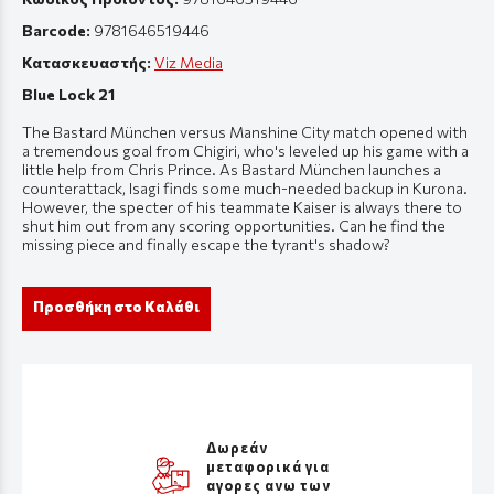
Barcode:
9781646519446
Κατασκευαστής:
Viz Media
Blue Lock 21
The Bastard München versus Manshine City match opened with
a tremendous goal from Chigiri, who's leveled up his game with a
little help from Chris Prince. As Bastard München launches a
counterattack, Isagi finds some much-needed backup in Kurona.
However, the specter of his teammate Kaiser is always there to
shut him out from any scoring opportunities. Can he find the
missing piece and finally escape the tyrant's shadow?
Προσθήκη στο Καλάθι
Δωρεάν
μεταφορικά για
αγορες ανω των