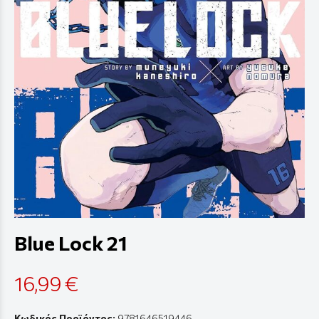
Blue Lock 21
16,99 €
Κωδικός Προϊόντος:
9781646519446