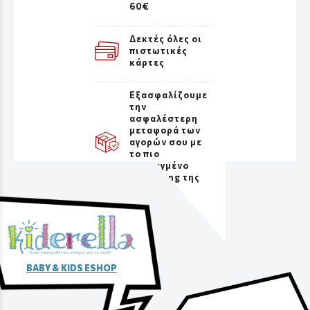
60€
Δεκτές όλες οι
πιστωτικές
κάρτες
Εξασφαλίζουμε
την
ασφαλέστερη
μεταφορά των
αγορών σου με
το πιο
προσεγμένο
packaging της
αγοράς
BABY & KIDS ESHOP