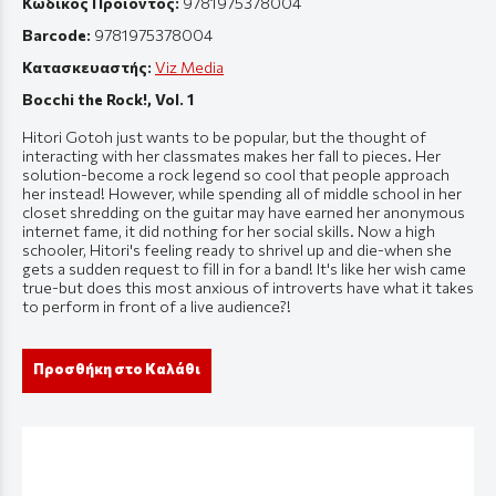
Κωδικός Προϊόντος:
9781975378004
Barcode:
9781975378004
Κατασκευαστής:
Viz Media
Bocchi the Rock!, Vol. 1
Hitori Gotoh just wants to be popular, but the thought of
interacting with her classmates makes her fall to pieces. Her
solution-become a rock legend so cool that people approach
her instead! However, while spending all of middle school in her
closet shredding on the guitar may have earned her anonymous
internet fame, it did nothing for her social skills. Now a high
schooler, Hitori's feeling ready to shrivel up and die-when she
gets a sudden request to fill in for a band! It's like her wish came
true-but does this most anxious of introverts have what it takes
to perform in front of a live audience?!
Προσθήκη στο Καλάθι