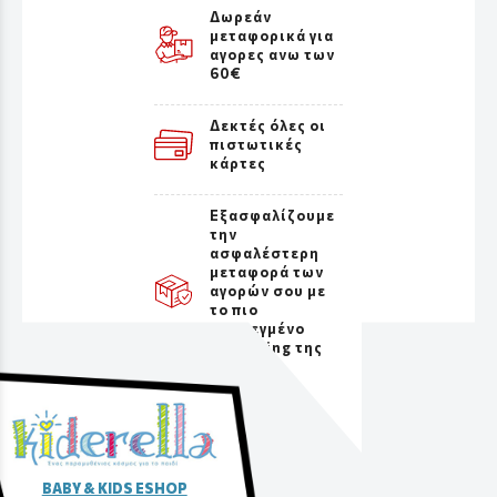
Δωρεάν
μεταφορικά για
αγορες ανω των
60€
Δεκτές όλες οι
πιστωτικές
κάρτες
Εξασφαλίζουμε
την
ασφαλέστερη
μεταφορά των
αγορών σου με
το πιο
προσεγμένο
packaging της
αγοράς
BABY & KIDS ESHOP