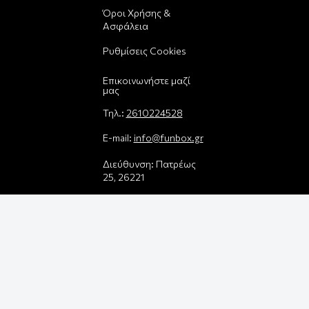
Όροι Χρήσης &
Ασφάλεια
Ρυθμίσεις Cookies
Επικοινωνήστε μαζί
μας
Τηλ.:
2610224528
E-mail:
info@funbox.gr
Διεύθυνση: Πατρέως
25, 26221
Βρείτε μας στον χάρτη
Δεχόμαστε όλες τις
πιστωτικές κάρτες:
Παρέλαβε τη
παραγγελία σου με