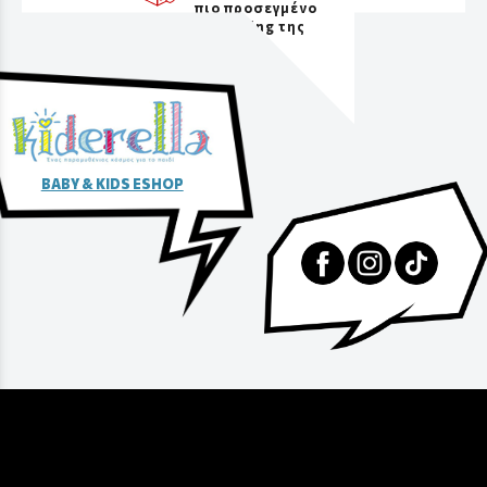
πιο προσεγμένο
packaging της
αγοράς
BABY & KIDS ESHOP