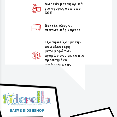
Δωρεάν μεταφορικά
για αγορες ανω των
60€
Δεκτές όλες οι
πιστωτικές κάρτες
Εξασφαλίζουμε την
ασφαλέστερη
μεταφορά των
αγορών σου με το πιο
προσεγμένο
packaging της
αγοράς
BABY & KIDS ESHOP