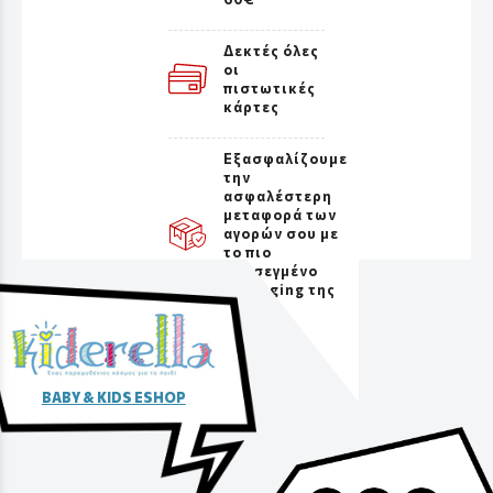
Δεκτές όλες
οι
πιστωτικές
κάρτες
Εξασφαλίζουμε
την
ασφαλέστερη
μεταφορά των
αγορών σου με
το πιο
προσεγμένο
packaging της
αγοράς
BABY & KIDS ESHOP