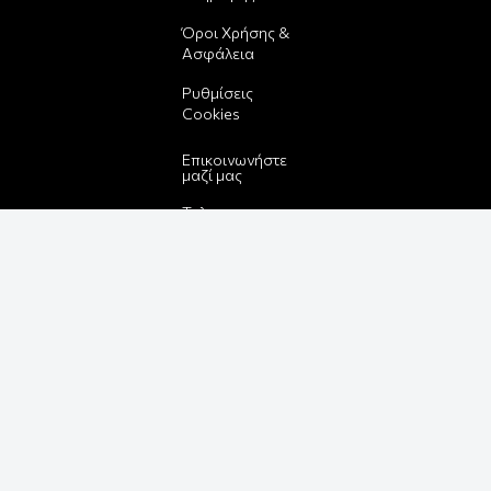
Όροι Χρήσης &
Ασφάλεια
Ρυθμίσεις
Cookies
Επικοινωνήστε
μαζί μας
Τηλ.:
2610224528
E-mail:
info@funbox.gr
Διεύθυνση:
Πατρέως 25,
26221
Βρείτε μας στον
χάρτη
Δεχόμαστε όλες
τις πιστωτικές