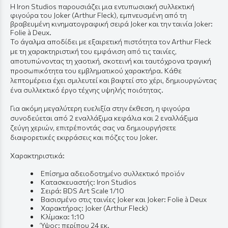
Η Iron Studios παρουσιάζει μια εντυπωσιακή συλλεκτική
φιγούρα του Joker (Arthur Fleck), εμπνευσμένη από τη
βραβευμένη κινηματογραφική σειρά Joker και την ταινία Joker:
Folie à Deux.
Το άγαλμα αποδίδει με εξαιρετική πιστότητα τον Arthur Fleck
με τη χαρακτηριστική του εμφάνιση από τις ταινίες,
αποτυπώνοντας τη χαοτική, σκοτεινή και ταυτόχρονα τραγική
προσωπικότητα του εμβληματικού χαρακτήρα. Κάθε
λεπτομέρεια έχει σμιλευτεί και βαφτεί στο χέρι, δημιουργώντας
ένα συλλεκτικό έργο τέχνης υψηλής ποιότητας.
Για ακόμη μεγαλύτερη ευελιξία στην έκθεση, η φιγούρα
συνοδεύεται από 2 εναλλάξιμα κεφάλια και 2 εναλλάξιμα
ζεύγη χεριών, επιτρέποντάς σας να δημιουργήσετε
διαφορετικές εκφράσεις και πόζες του Joker.
Χαρακτηριστικά:
Επίσημα αδειοδοτημένο συλλεκτικό προϊόν
Κατασκευαστής: Iron Studios
Σειρά: BDS Art Scale 1/10
Βασισμένο στις ταινίες Joker και Joker: Folie à Deux
Χαρακτήρας: Joker (Arthur Fleck)
Κλίμακα: 1:10
Ύψος: περίπου 24 εκ.