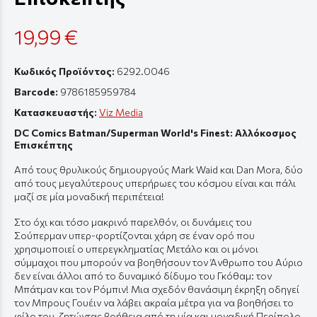
19,99 €
Κωδικός Προϊόντος:
6292.0046
Barcode:
9786185959784
Κατασκευαστής:
Viz Media
DC Comics Batman/Superman World's Finest: Αλλόκοσμος
Επισκέπτης
Από τους θρυλικούς δημιουργούς Mark Waid και Dan Mora, δύο
από τους μεγαλύτερους υπερήρωες του κόσμου είναι και πάλι
μαζί σε μία μοναδική περιπέτεια!
Στο όχι και τόσο μακρινό παρελθόν, οι δυνάμεις του
Σούπερμαν υπερ-φορτίζονται χάρη σε έναν oρό που
χρησιμοποιεί ο υπερεγκληματίας Μετάλο και οι μόνοι
σύμμαχοι που μπορούν να βοηθήσουν τον Άνθρωπο του Αύριο
δεν είναι άλλοι από το δυναμικό δίδυμο του Γκόθαμ: τον
Μπάτμαν και τον Ρόμπιν! Μια σχεδόν θανάσιμη έκρηξη οδηγεί
τον Μπρους Γουέιν να λάβει ακραία μέτρα για να βοηθήσει το
φίλο του, ζητώντας βοήθεια από τη μία και μοναδική Περίπολο