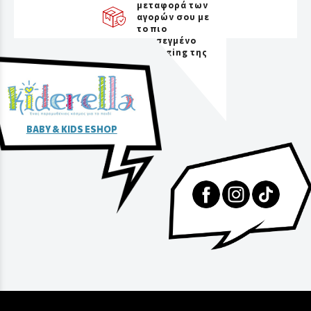
μεταφορά των
αγορών σου με
το πιο
προσεγμένο
packaging της
αγοράς
BABY & KIDS ESHOP