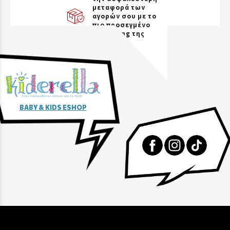
μεταφορά των
αγορών σου με το
πιο προσεγμένο
packaging της
αγοράς
BABY & KIDS ESHOP