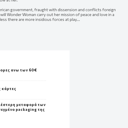
ican government, fraught with dissension and conflicts foreign
 will Wonder Woman carry out her mission of peace and love in a
less there are more insidious forces at play...
γορες ανω των 60€
ς κάρτες
λέστερη μεταφορά των
σεγμένο packaging της