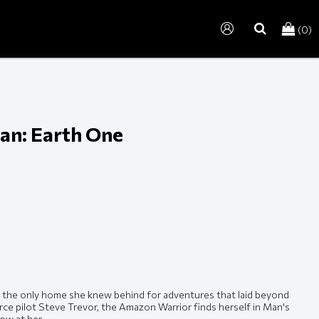
(0)
search
n: Earth One
ve the only home she knew behind for adventures that laid beyond
orce pilot Steve Trevor, the Amazon Warrior finds herself in Man's
row at her.