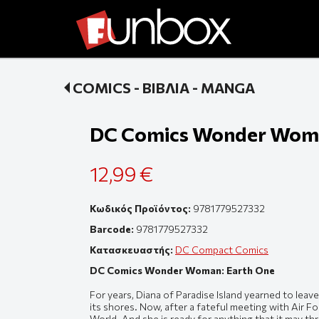
COMICS - ΒΙΒΛΙΑ - MANGA
DC Comics Wonder Woma
12,99 €
Κωδικός Προϊόντος:
9781779527332
Barcode:
9781779527332
Κατασκευαστής:
DC Compact Comics
DC Comics Wonder Woman: Earth One
For years, Diana of Paradise Island yearned to lea
its shores. Now, after a fateful meeting with Air F
World. And she is ready for anything that it may th