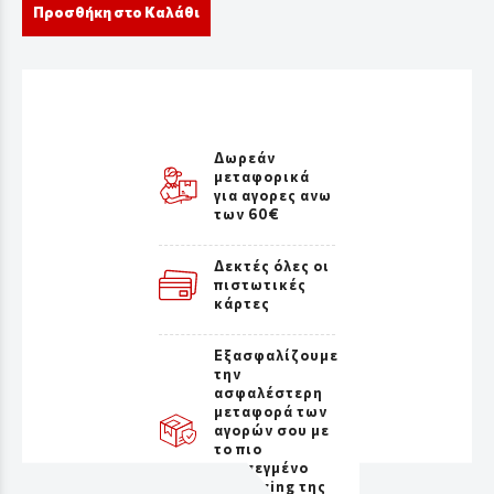
Προσθήκη στο Καλάθι
Δωρεάν
μεταφορικά
για αγορες ανω
των 60€
Δεκτές όλες οι
πιστωτικές
κάρτες
Εξασφαλίζουμε
την
ασφαλέστερη
μεταφορά των
αγορών σου με
το πιο
προσεγμένο
packaging της