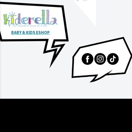
αγοράς
BABY & KIDS ESHOP