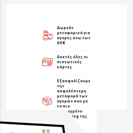
Δωρεάν
μεταφορικά για
αγορες ανω των
60€
Δεκτές όλες οι
πιστωτικές
κάρτες
Εξασφαλίζουμε
την
ασφαλέστερη
μεταφορά των
αγορών σου με
το πιο
προσεγμένο
packaging της
αγοράς