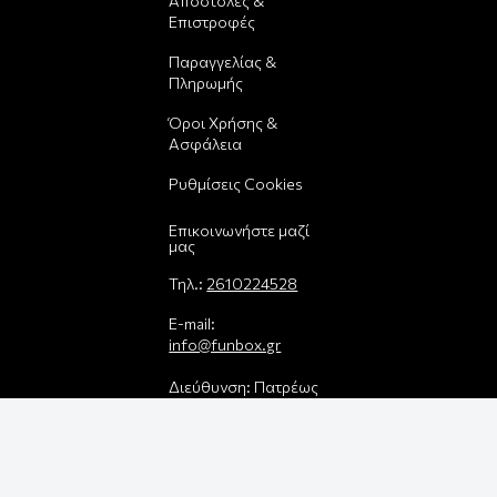
Αποστολές &
Επιστροφές
Παραγγελίας &
Πληρωμής
Όροι Χρήσης &
Ασφάλεια
Ρυθμίσεις Cookies
Επικοινωνήστε μαζί
μας
Τηλ.:
2610224528
E-mail:
info@funbox.gr
Διεύθυνση: Πατρέως
25, 26221
Βρείτε μας στον χάρτη
Δεχόμαστε όλες τις