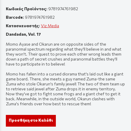
Κωδικός Προϊόντος:
9781974761982
Barcode:
9781974761982
Κατασκευαστής:
Viz Media
Dandadan, Vol. 17
Momo Ayase and Okarun are on opposite sides of the
paranormal spectrum regarding what they'll believe in and what
they won't. Their quest to prove each other wrong leads them
down a path of secret crushes and paranormal battles they'll
have to participate in to believe!
Momo has fallen into a cursed diorama that's laid out like a giant
game board. There, she meets a guy named Zuma-the same
Zuma who stole Okarun's family jewel! The two of them team up
to retrieve said jewel after Zuma drops it in enemy territory.
Now they've got to fight some frogs and a giant chef to get it
back. Meanwhile, in the outside world, Okarun clashes with
Zuma's friends over how best to rescue them!
Προσθήκη στο Καλάθι