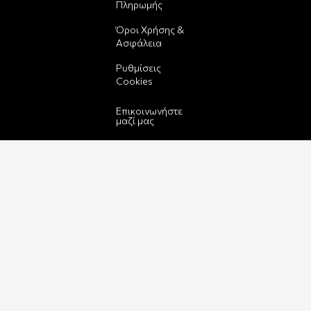
Πληρωμής
Όροι Χρήσης &
Ασφάλεια
Ρυθμίσεις
Cookies
Επικοινωνήστε
μαζί μας
Τηλ.:
2610224528
E-mail:
info@funbox.gr
Διεύθυνση:
Πατρέως 25,
26221
Βρείτε μας στον
χάρτη
Δεχόμαστε όλες