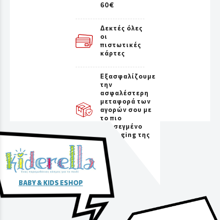
60€
Δεκτές όλες
οι
πιστωτικές
κάρτες
Εξασφαλίζουμε
την
ασφαλέστερη
μεταφορά των
αγορών σου με
το πιο
προσεγμένο
packaging της
αγοράς
BABY & KIDS ESHOP