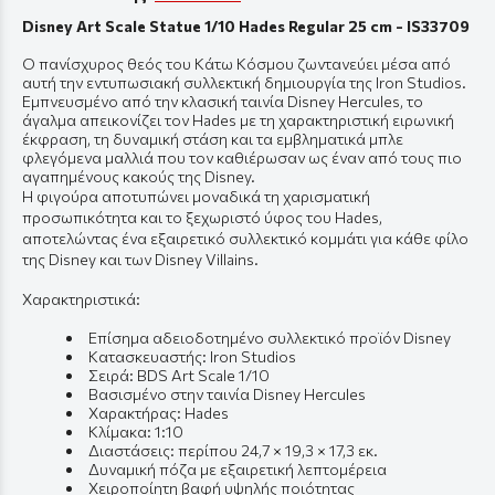
Disney Art Scale Statue 1/10 Hades Regular 25 cm - IS33709
Ο πανίσχυρος θεός του Κάτω Κόσμου ζωντανεύει μέσα από
αυτή την εντυπωσιακή συλλεκτική δημιουργία της Iron Studios.
Εμπνευσμένο από την κλασική ταινία Disney Hercules, το
άγαλμα απεικονίζει τον Hades με τη χαρακτηριστική ειρωνική
έκφραση, τη δυναμική στάση και τα εμβληματικά μπλε
φλεγόμενα μαλλιά που τον καθιέρωσαν ως έναν από τους πιο
αγαπημένους κακούς της Disney.
Η φιγούρα αποτυπώνει μοναδικά τη χαρισματική
προσωπικότητα και το ξεχωριστό ύφος του Hades,
αποτελώντας ένα εξαιρετικό συλλεκτικό κομμάτι για κάθε φίλο
της Disney και των Disney Villains.
Χαρακτηριστικά:
Επίσημα αδειοδοτημένο συλλεκτικό προϊόν Disney
Κατασκευαστής: Iron Studios
Σειρά: BDS Art Scale 1/10
Βασισμένο στην ταινία Disney Hercules
Χαρακτήρας: Hades
Κλίμακα: 1:10
Διαστάσεις: περίπου 24,7 × 19,3 × 17,3 εκ.
Δυναμική πόζα με εξαιρετική λεπτομέρεια
Χειροποίητη βαφή υψηλής ποιότητας