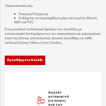
Υλικά κατασκευής:
Premium Polystone
Ενδέχεται να περιλαμβάνει μέρη από ρητίνη (Resin),
ABS και PVC
Ένα μοναδικό συλλεκτικό άγαλμα που αποδίδει με
εντυπωσιακή λεπτομέρεια τον πιο σαρκαστικό και χαρισματικό
κακό της Disney, αποτελώντας ιδανική προσθήκη σε κάθε
συλλογή Disney Villains ή Iron Studios.
Προσθήκη στο Καλάθι
Δωρεάν
μεταφορικά
για αγορες
ανω των