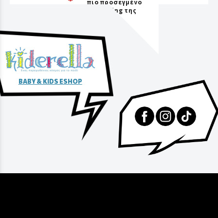
πιο προσεγμένο
packaging της
αγοράς
BABY & KIDS ESHOP