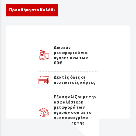
Προσθήκη στο Καλάθι
Δωρεάν
μεταφορικά για
αγορες ανω των
60€
Δεκτές όλες οι
πιστωτικές κάρτες
Εξασφαλίζουμε την
ασφαλέστερη
μεταφορά των
αγορών σου με το
πιο προσεγμένο
packaging της
αγοράς