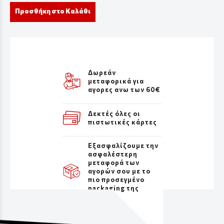
Προσθήκη στο Καλάθι
Δωρεάν
μεταφορικά για
αγορες ανω των 60€
Δεκτές όλες οι
πιστωτικές κάρτες
Εξασφαλίζουμε την
ασφαλέστερη
μεταφορά των
αγορών σου με το
πιο προσεγμένο
packaging της
αγοράς