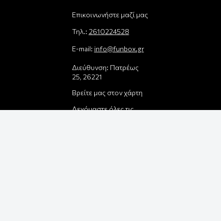
Επικοινωνήστε μαζί μας
Τηλ.:
2610224528
E-mail:
info@funbox.gr
Διεύθυνση: Πατρέως
25, 26221
Βρείτε μας στον χάρτη
Δεχόμαστε όλες τις
πιστωτικές κάρτες:
Παρέλαβε τη
παραγγελία σου με