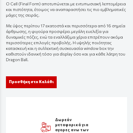
Ο
Cell (Final Form) αποτυπώνεται με εντυπωσιακή λεπτομέρεια
και πιστότητα, έτοιμος να αναπαραστήσει τις πιο εμβληματικές
μάχες της σειράς.
Με ύψος περίπου 17 εκατοστά και περισσότερα από 16 σημεία
άρθρωσης, η φιγούρα προσφέρει μεγάλη ευελιξία για
δυναμικές πόζες, ενώ τα εναλλάξιμα χέρια επιτρέπουν ακόμα
περισσότερες επιλογές προβολής. Η υψηλής ποιότητας
κατασκευή και η συλλεκτική συσκευασία window box την
καθιστούν ιδανική τόσο για display όσο και για κάθε λάτρη του
Dragon Ball.
Προσθήκη στο Καλάθι
Δωρεάν
μεταφορικά για
αγορες ανω των