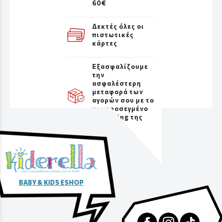
60€
Δεκτές όλες οι
πιστωτικές
κάρτες
Εξασφαλίζουμε
την
ασφαλέστερη
μεταφορά των
αγορών σου με το
πιο προσεγμένο
packaging της
αγοράς
BABY & KIDS ESHOP