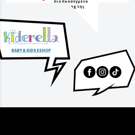
πιο προσεγμένο
packaging της
αγοράς
BABY & KIDS ESHOP