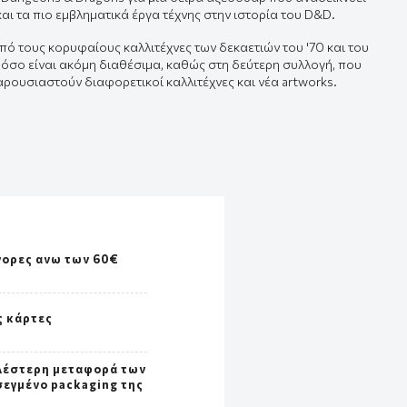
αι τα πιο εμβληματικά έργα τέχνης στην ιστορία του D&D.
πό τους κορυφαίους καλλιτέχνες των δεκαετιών του '70 και του
κά όσο είναι ακόμη διαθέσιμα, καθώς στη δεύτερη συλλογή, που
ουσιαστούν διαφορετικοί καλλιτέχνες και νέα artworks.
γορες ανω των 60€
ς κάρτες
λέστερη μεταφορά των
σεγμένο packaging της