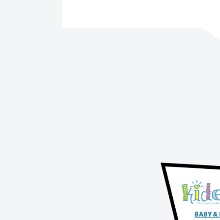
BABY &