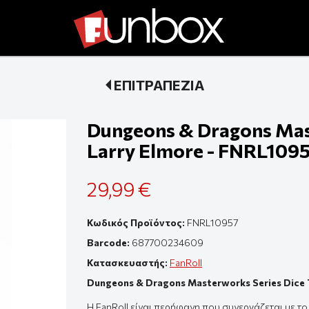
ΕΠΙΤΡΑΠΕΖΙΑ
Dungeons & Dragons Mas
Larry Elmore - FNRL109
29,99 €
Κωδικός Προϊόντος:
FNRL10957
Barcode:
687700234609
Κατασκευαστής:
FanRoll
Dungeons & Dragons Masterworks Series Dice 
Η FanRoll είναι περήφανη που συνεργάζεται με τ