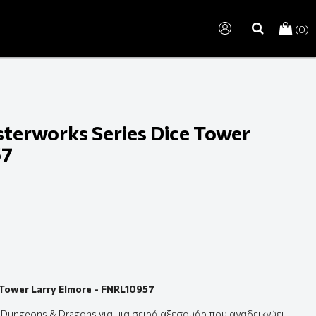
(0)
search
terworks Series Dice Tower
57
Tower Larry Elmore - FNRL10957
ο
Dungeons & Dragons
για μια σειρά αξεσουάρ που αναδεικνύει